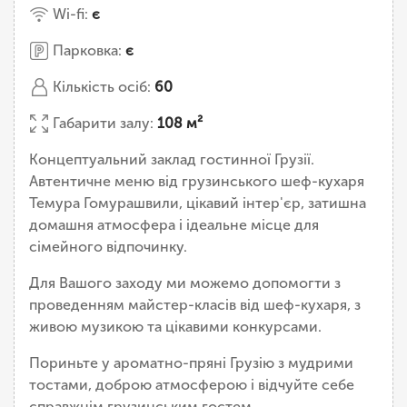
Wi-fi:
є
Парковка:
є
Кількість осіб:
60
Габарити залу:
108 м²
Концептуальний заклад гостинної Грузії.
Автентичне меню від грузинського шеф-кухаря
Темура Гомурашвили, цікавий інтер'єр, затишна
домашня атмосфера і ідеальне місце для
сімейного відпочинку.
Для Вашого заходу ми можемо допомогти з
проведенням майстер-класів від шеф-кухаря, з
живою музикою та цікавими конкурсами.
Пориньте у ароматно-пряні Грузію з мудрими
тостами, доброю атмосферою і відчуйте себе
справжнім грузинським гостем.