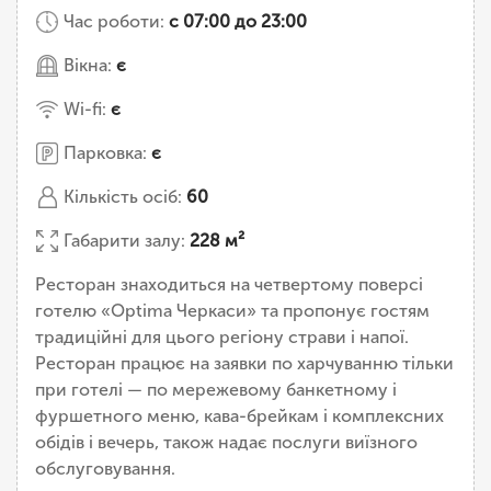
Час роботи:
с 07:00 до 23:00
Вікна:
є
Wi-fi:
є
Парковка:
є
Кількість осіб:
60
Габарити залу:
228 м²
Ресторан знаходиться на четвертому поверсі
готелю «Optima Черкаси» та пропонує гостям
традиційні для цього регіону страви і напої.
Ресторан працює на заявки по харчуванню тільки
при готелі — по мережевому банкетному і
фуршетного меню, кава-брейкам і комплексних
обідів і вечерь, також надає послуги виїзного
обслуговування.