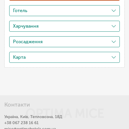
Готель
Харчування
Розсадження
Карта
Контакти
OPTIMA MICE
Україна, Київ, Тепловозна, 18Д
+38 067 238 16 61
mice@optimahotels.com.ua