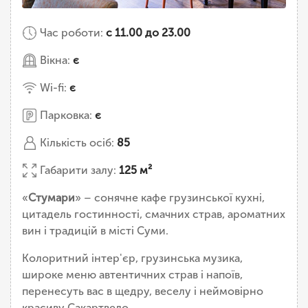
Час роботи:
с 11.00 до 23.00
Вікна:
є
Wi-fi:
є
Парковка:
є
Кількість осіб:
85
Габарити залу:
125 м²
«
Стумари
» – сонячне кафе грузинської кухні,
цитадель гостинності, смачних страв, ароматних
вин і традицій в місті Суми.
Колоритний інтер'єр, грузинська музика,
широке меню автентичних страв і напоїв,
перенесуть вас в щедру, веселу і неймовірно
красиву Сакартвело.